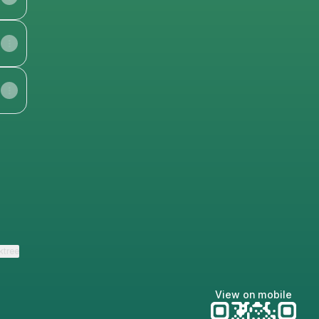
In
ktree
View on mobile