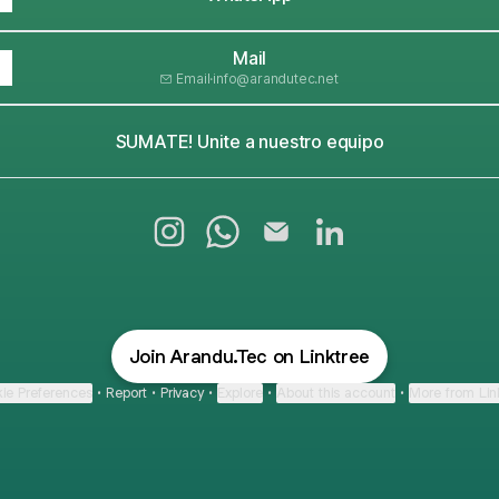
Mail
Email
·
info@arandutec.net
SUMATE! Unite a nuestro equipo
@Arandu.Tec Instagram
@Arandu.Tec WhatsApp
@Arandu.Tec Email
@Arandu.Tec Linked
Join Arandu.Tec on Linktree
ie Preferences
•
Report
•
Privacy
•
Explore
•
About this account
•
More from Lin