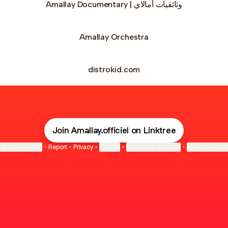
Amallay Documentary | وثائقيات أمالاي
Amallay Orchestra
distrokid.com
Join Amallay.officiel on Linktree
ie Preferences
•
Report
•
Privacy
•
Explore
•
About this account
•
More from Lin