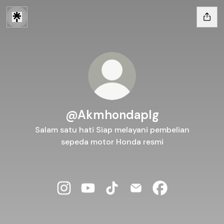
@Akmhondaplg
Salam satu hati Siap melayani pembelian
sepeda motor Honda resmi
@Akmhondaplg Instagram
@Akmhondaplg YouTube
@Akmhondaplg TikTok
@Akmhondaplg Email
@Akmhondaplg 