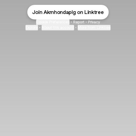
Join Akmhondaplg on Linktree
Cookie Preferences
•
Report
•
Privacy
Explore
•
About this account
•
More from Linktree