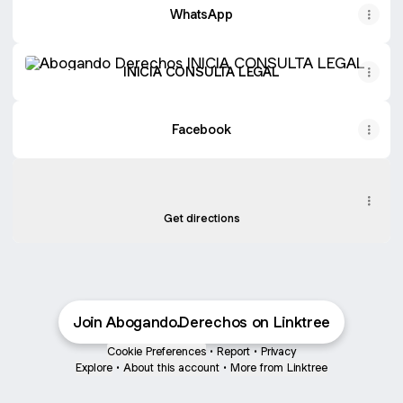
WhatsApp
INICIA CONSULTA LEGAL
INICIA CONSULTA LEGAL
Facebook
Winter 92
Winter 92
Winter 92, Junín
Get directions
Join Abogando.Derechos on Linktree
Cookie Preferences
•
Report
•
Privacy
Explore
•
About this account
•
More from Linktree