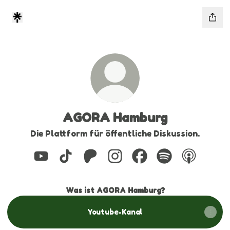
AGORA Hamburg
Die Plattform für öffentliche Diskussion.
AGORA Hamburg YouTube
AGORA Hamburg TikTok
AGORA Hamburg Patreon
AGORA Hamburg Instagra
AGORA Hamburg Fac
AGORA Hamburg
AGORA Ha
Was ist AGORA Hamburg?
Youtube-Kanal