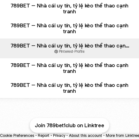
789BET – Nhà cái uy tín, tỷ lệ kèo thể thao cạnh
tranh
789BET – Nhà cái uy tín, tỷ lệ kèo thể thao cạnh
tranh
789BET – Nhà cái uy tín, tỷ lệ kèo thể thao cạnh
tranh
Pinterest
·
Profile
789BET – Nhà cái uy tín, tỷ lệ kèo thể thao cạnh
tranh
789BET – Nhà cái uy tín, tỷ lệ kèo thể thao cạnh
tranh
Join 789bet1club on Linktree
Cookie Preferences
•
Report
•
Privacy
•
About this account
•
More from Linktre