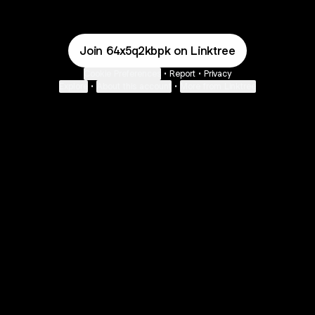
Join 64x5q2kbpk on Linktree
Cookie Preferences
•
Report
•
Privacy
Explore
•
About this account
•
More from Linktree