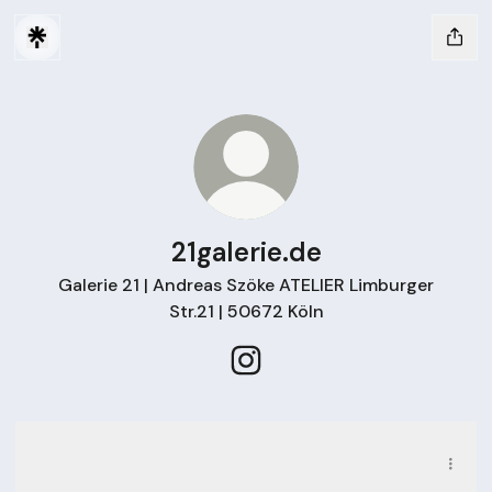
21galerie.de
Galerie 21 | Andreas Szöke ATELIER Limburger
Str.21 | 50672 Köln
21galerie.de Instagram
05.06.2026 - ⁩ Masho Zaldastanishvili „hereაქ“ VERNISSAGE 
05.06.2026 - ⁩ Masho Zaldastanishvili „hereაქ“
VERNISSAGE | !8 Uhr
PDF
·
Document