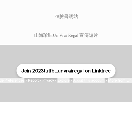
FB臉書網站
山海珍味Un Vrai Régal 宣傳短片
Join 2023tutfb_unvrairegal on Linktree
ie Preferences
•
Report
•
Privacy
•
Explore
•
About this account
•
More from Lin