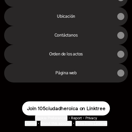
Ubicación
Contáctanos
Orden de los actos
Página web
Join 105ciudadheroica on Linktree
Cookie Preferences
•
Report
•
Privacy
Explore
•
About this account
•
More from Linktree